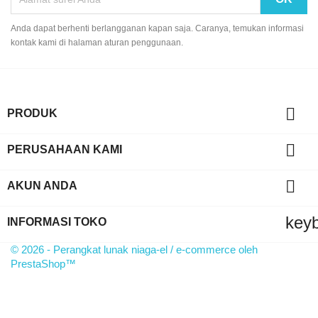
Anda dapat berhenti berlangganan kapan saja. Caranya, temukan informasi
kontak kami di halaman aturan penggunaan.

PRODUK

PERUSAHAAN KAMI

AKUN ANDA
key
INFORMASI TOKO
© 2026 - Perangkat lunak niaga-el / e-commerce oleh
PrestaShop™