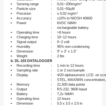
▪
Sensing range
:
0,01~200mg/m³
▪
Particle size
:
0,01~50µM
▪
Precision
:
± 0,02 mg/m³
▪
Accuracy
:
±10% to NIOSH #0600
▪
Power
:
6VDC NiMH
:
rechargeable battery
▪
Operating time
:
>8 hours
▪
Charging time
:
10~12 hours
▪
Signal output
:
0~2 volt
▪
Humidity
:
95% non-condensing
▪
Dimension
:
9" x 3" x 1.5"
▪
Weight
:
2 lbs
b. DL-103 DATALOGGER
▪
Recording time
:
1 min to 12 hours
▪
Sampling rate
:
1 or 2 sec/sample
▪
Display
:
4/20 alphanumeric LCD on scr
:
STEL, MAX/MIN concentration, 
▪
Memory
:
21,500 data points
▪
Output
:
RS-232, 9600 baud
▪
Battery
:
7,2v NiMH
▪
Operating time
:
12 hours
▪
Dimension
:
5.5 x 3.5 x 2.0 in