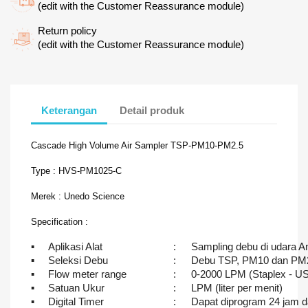
(edit with the Customer Reassurance module)
Return policy
(edit with the Customer Reassurance module)
Keterangan
Detail produk
Cascade High Volume Air Sampler TSP-PM10-PM2.5
Type : HVS-PM1025-C
Merek : Unedo Science
Specification :
▪
Aplikasi Alat
:
Sampling debu di udara 
▪
Seleksi Debu
:
Debu TSP, PM10 dan PM
▪
Flow meter range
:
0-2000 LPM (Staplex - U
▪
Satuan Ukur
:
LPM (liter per menit)
▪
Digital Timer
:
Dapat diprogram 24 jam da