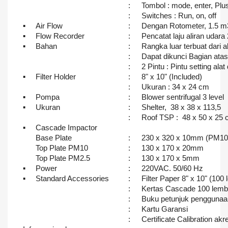
:
Tombol : mode, enter, Plu
:
Switches : Run, on, off
▪
Air Flow
:
Dengan Rotometer, 1.5 m
▪
Flow Recorder
:
Pencatat laju aliran udara
▪
Bahan
:
Rangka luar terbuat dari
:
Dapat dikunci Bagian ata
:
2 Pintu : Pintu setting alat
▪
Filter Holder
:
8" x 10" (Included)
:
Ukuran : 34 x 24 cm
▪
Pompa
:
Blower sentrifugal 3 level
▪
Ukuran
:
Shelter, 38 x 38 x 113,5
:
Roof TSP : 48 x 50 x 25
▪
Cascade Impactor
Base Plate
:
230 x 320 x 10mm (PM1
Top Plate PM10
:
130 x 170 x 20mm
Top Plate PM2.5
:
130 x 170 x 5mm
▪
Power
:
220VAC. 50/60 Hz
▪
Standard Accessories
:
Filter Paper 8" x 10" (100
:
Kertas Cascade 100 lemb
:
Buku petunjuk penggunaa
:
Kartu Garansi
:
Certificate Calibration ak