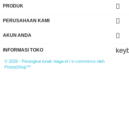

PRODUK

PERUSAHAAN KAMI

AKUN ANDA
key
INFORMASI TOKO
© 2026 - Perangkat lunak niaga-el / e-commerce oleh
PrestaShop™