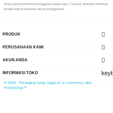
Anda dapat berhenti berlangganan kapan saja. Caranya, temukan informasi
kontak kami di halaman aturan penggunaan.

PRODUK

PERUSAHAAN KAMI

AKUN ANDA
key
INFORMASI TOKO
© 2026 - Perangkat lunak niaga-el / e-commerce oleh
PrestaShop™