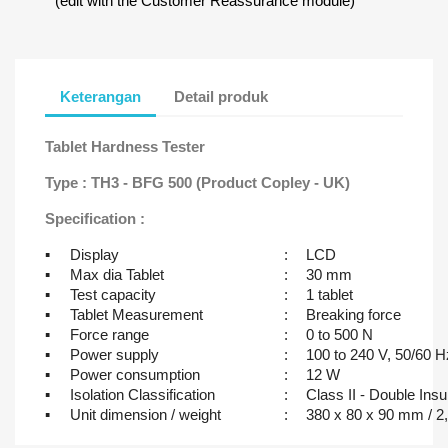
(edit with the Customer Reassurance module)
Keterangan
Detail produk
Tablet Hardness Tester
Type : TH3 - BFG 500 (Product Copley - UK)
Specification :
▪
Display
:
LCD
▪
Max dia Tablet
:
30 mm
▪
Test capacity
:
1 tablet
▪
Tablet Measurement
:
Breaking force
▪
Force range
:
0 to 500 N
▪
Power supply
:
100 to 240 V, 50/60 H
▪
Power consumption
:
12 W
▪
Isolation Classification
:
Class II - Double Insu
▪
Unit dimension / weight
:
380 x 80 x 90 mm / 2