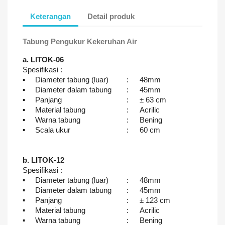
Keterangan
Detail produk
Tabung Pengukur Kekeruhan Air
a. LITOK-06
Spesifikasi :
▪
Diameter tabung (luar)
:
48mm
▪
Diameter dalam tabung
:
45mm
▪
Panjang
:
± 63 cm
▪
Material tabung
:
Acrilic
▪
Warna tabung
:
Bening
▪
Scala ukur
:
60 cm
b. LITOK-12
Spesifikasi :
▪
Diameter tabung (luar)
:
48mm
▪
Diameter dalam tabung
:
45mm
▪
Panjang
:
± 123 cm
▪
Material tabung
:
Acrilic
▪
Warna tabung
:
Bening